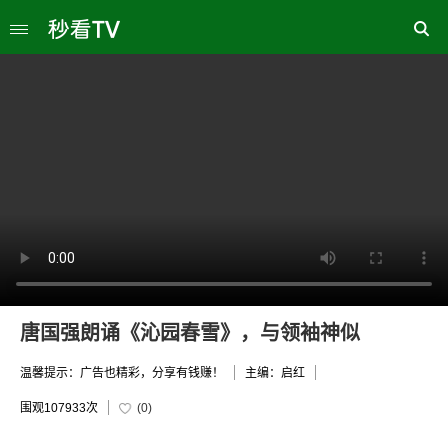
唐国强朗诵《沁园春雪》，与领袖神似
温馨提示：广告也精彩，分享有钱赚！
主编：启红
围观
107933次
(
0
)