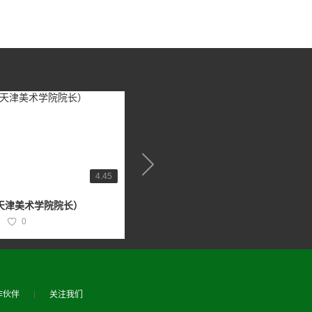
4.45
3.78
天津美术学院院长）
宋秦晋（工笔花鸟画家）
0
SHUHUA
0
作伙伴
关注我们