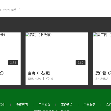
8:51（谢谢观看！）
3.78
5.80
长）
启功（书法家）
贾广健（
SHUHUA
0
SHUHUA
我们
版权声明
用户协议
工作机会
广告服务
合