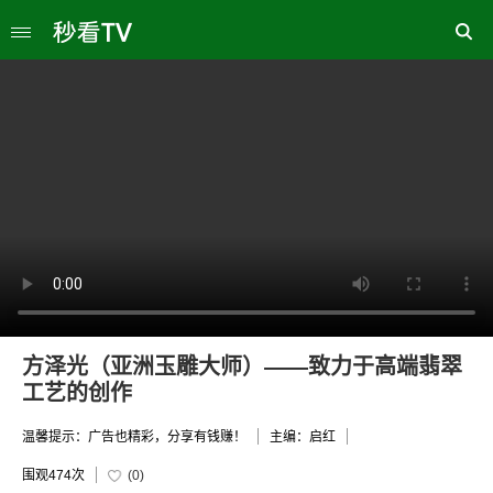
方泽光（亚洲玉雕大师）——致力于高端翡翠
工艺的创作
温馨提示：广告也精彩，分享有钱赚！
主编：启红
围观
474次
(
0
)