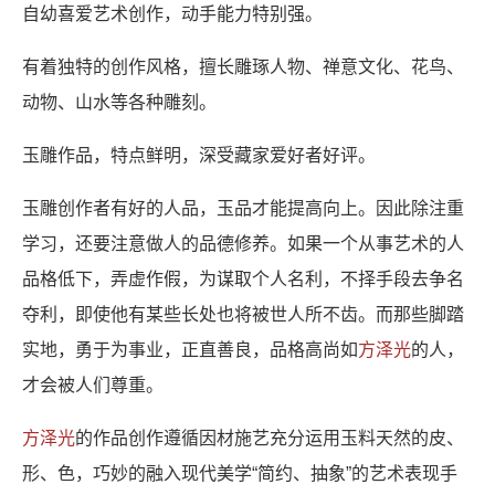
自幼喜爱艺术创作，动手能力特别强。
有着独特的创作风格，擅长雕琢人物、禅意文化、花鸟、
动物、山水等各种雕刻。
玉雕作品，特点鲜明，深受藏家爱好者好评。
玉雕创作者有好的人品，玉品才能提高向上。因此除注重
学习，还要注意做人的品德修养。如果一个从事艺术的人
品格低下，弄虚作假，为谋取个人名利，不择手段去争名
夺利，即使他有某些长处也将被世人所不齿。而那些脚踏
实地，勇于为事业，正直善良，品格高尚如
方泽光
的人，
才会被人们尊重。
方泽光
的作品创作遵循因材施艺充分运用玉料天然的皮、
形、色，巧妙的融入现代美学“简约、抽象”的艺术表现手